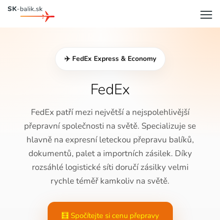
✈️ FedEx Express & Economy
FedEx
FedEx patří mezi největší a nejspolehlivější
přepravní společnosti na světě. Specializuje se
hlavně na expresní leteckou přepravu balíků,
dokumentů, palet a importních zásilek. Díky
rozsáhlé logistické síti doručí zásilky velmi
rychle téměř kamkoliv na světě.
🧮 Spočítejte si cenu přepravy