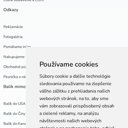
Colné odbavenie a EORI
Odkazy
Reklamácie
Fotogaléria
Pomáhame iným
Nakupujeme v USA
Používame cookies
Obchodné podmienky a GDPR
Súbory cookie a ďalšie technológie
Pesnička o nás
sledovania používame na zlepšenie
Balík mimo EU
Balíky po Europe
vášho zážitku z prehliadania našich
webových stránok, na to, aby sme
Balík do USA
Balík do Anglicka
vám zobrazovali prispôsobený obsah
a cielené reklamy, na analýzu
Balík do Číny
Balík do Poľska
návštevnosti našich webových
Balík do Kanady
Balík do Francúzka