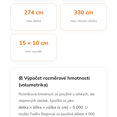
274 cm
330 cm
max. délka
max. obvod zásilky
15 × 10 cm
min. rozměr
⚖️ Výpočet rozměrové hmotnosti
(volumetrika)
Rozměrová hmotnost se používá u lehkých, ale
objemných zásilek. Spočítá se jako
délka × šířka × výška (v cm) ÷ 5 000
. U
služby FedEx Regional se používá dělitel 4 000.