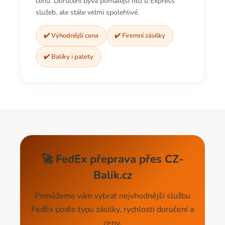
cenu. Doručení bývá pomalejší než u Express
služeb, ale stále velmi spolehlivé.
✔️ Výhodnější cena
✔️ Firemní zásilky
✔️ Balíky i palety
🚀 FedEx přeprava přes CZ-
Balik.cz
Pomůžeme vám vybrat nejvhodnější službu
FedEx podle typu zásilky, rychlosti doručení a
ceny.