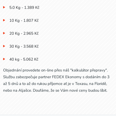
5.0 Kg - 1.389 Kč
10 Kg - 1.807 Kč
20 Kg - 2.965 Kč
30 Kg - 3.568 Kč
40 kg - 5.062 Kč
Objednání provedete on-line přes náš "kalkulátor přepravy".
Službu zabezpečuje partner FEDEX Ekonomy s dodáním do 3
až 5 dnů a to až do rukou příjemce ať je v Texasu, na Floridě,
nebo na Aljašce. Doufáme, že se Vám nové ceny budou líbit.